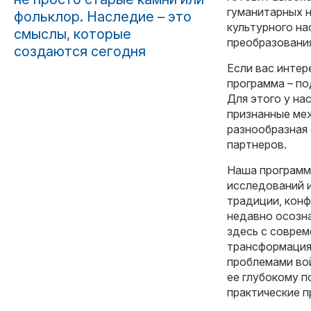
гуманитарных н
фольклор. Наследие – это
культурного н
смыслы, которые
преобразования
создаются сегодня
Если вас интер
программа – по
Для этого у н
признанные ме
разнообразная
партнеров.
Наша программ
исследований и
традиции, конф
недавно осозн
здесь с совре
трансформация
проблемами вой
ее глубокому 
практические п