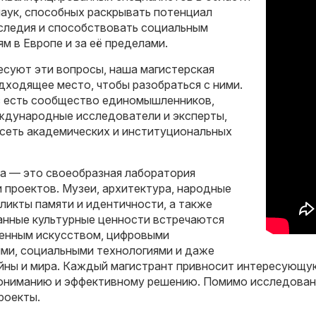
аук, способных раскрывать потенциал
аследия и способствовать социальным
м в Европе и за её пределами.
есуют эти вопросы, наша магистерская
дходящее место, чтобы разобраться с ними.
ас есть сообщество единомышленников,
ждународные исследователи и эксперты,
 сеть академических и институциональных
а — это своеобразная лаборатория
 проектов. Музеи, архитектура, народные
ликты памяти и идентичности, а также
анные культурные ценности встречаются
менным искусством, цифровыми
ми, социальными технологиями и даже
ны и мира. Каждый магистрант привносит интересующую 
пониманию и эффективному решению. Помимо исследован
роекты.