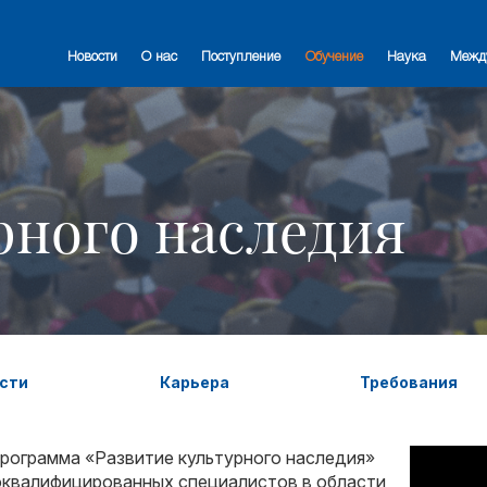
Новости
О нас
Поступление
Обучение
Наука
Межд
рного наследия
сти
Карьера
Требования
рограмма «Развитие культурного наследия»
оквалифицированных специалистов в области