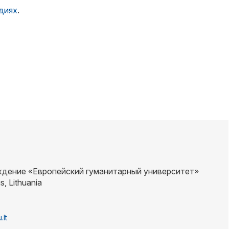
ндиях
.
дение «Европейский гуманитарный университет»
us, Lithuania
.lt