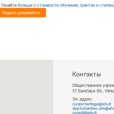
Узнайте
больше о стоимости обучения, грантах и стипе
Подать документы
Контакты
Общественное учреж
17 Savičiaus Str., Vilni
Эл. адрес:
curator.heritage@ehu.lt
dep.humanities-arts@ehu
consult@ehu.lt