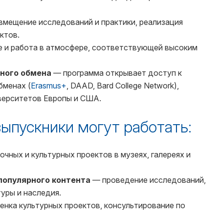
мещение исследований и практики, реализация
ктов.
 и работа в атмосфере, соответствующей высоким
ного обмена
— программа открывает доступ к
бменах (
Erasmus+
, DAAD, Bard College Network),
верситетов Европы и США.
ыпускники могут работать:
ных и культурных проектов в музеях, галереях и
популярного контента
— проведение исследований,
уры и наследия.
нка культурных проектов, консультирование по