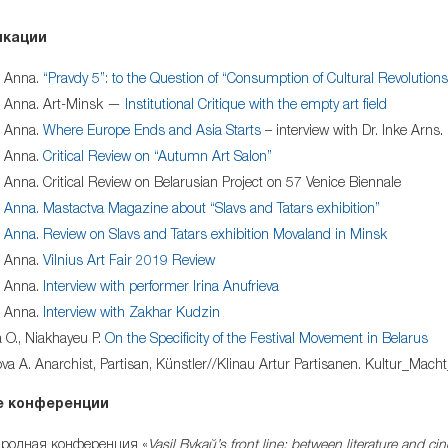
икации
 Anna.
“Pravdy 5”: to the Question of “Consumption of Cultural Revolutions
 Anna. Art-Minsk —
Institutional Critique with the empty art field
 Anna.
Where Europe Ends and Asia Starts
– interview with Dr. Inke Arns.
 Anna.
Critical Review on “Autumn Art Salon”
Anna. Critical Review on Belarusian Project on 57 Venice Biennale
Anna. Mastactva Magazine about “Slavs and Tatars exhibition”
Anna. Review on Slavs and Tatars exhibition Movaland in Minsk
 Anna.
Vilnius Art Fair 2019 Review
 Anna.
Interview with performer Irina Anufrieva
 Anna.
Interview with Zakhar Kudzin
 O., Niakhayeu P.
On the Specificity of the Festival Movement in Belarus
 A. Anarchist, Partisan, Künstler//Klinau Artur Partisanen. Kultur_Macht
е конференции
родная конференция «
Vasil Bykaŭ’s front line: between literature and ci