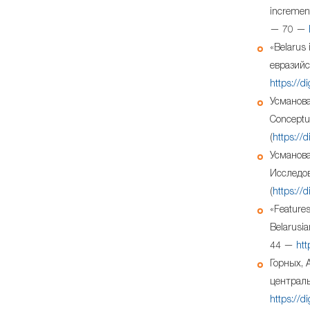
increment
— 70 —
«Belarus
евразийс
https://di
Усманова
Conceptua
(
https://
Усманова,
Исследов
(
https://d
«Features 
Belarusi
44 —
htt
Горных, 
централь
https://d