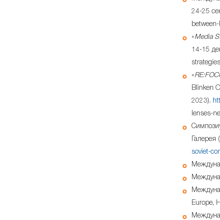
24-25 се
between-l
«
Media St
14-15 де
strategie
«
RE:FOCUS
Blinken 
2023).
ht
lenses-ne
Симпозиу
Галерея 
soviet-co
Междунар
Междунар
Междунаро
Europе, 
Междунар