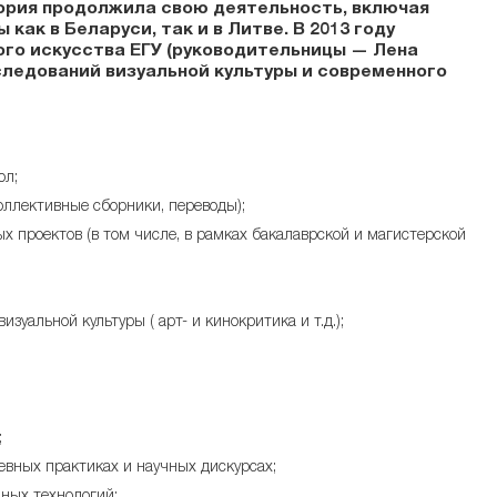
тория продолжила свою деятельность, включая
ак в Беларуси, так и в Литве. В 2013 году
го искусства ЕГУ (руководительницы — Лена
следований визуальной культуры и современного
ол;
оллективные сборники, переводы);
ых проектов (в том числе, в рамках бакалаврской и магистерской
уальной культуры ( арт- и кинокритика и т.д.);
;
невных практиках и научных дискурсах;