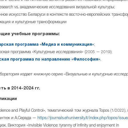
огические и когнитивные аспекты развития новейших информацион
 Research vs. академические исследования визуальной культуры;
ное искусство Беларуси в контексте восточно-европейских трансфо
кация и культурные трансформации
щие учебные программы:
врская программа «Медиа и коммуникация»
;
ская программа «Культурные исследования» (2005 — 2019);
ская программа по направлению «Философия»
.
аборатория издает книжную серию «Визуальные и культурные исследо
ь в 2014-2024 гг.
ликации
olence and Playful Control», тематический том журнала Topos (1/2022), 
антюк и А.Серада —
https://journals.ehuniversity.lt/index.php/topos/issu
к, Виктория «Invisible Violence: tyranny of infinity and enjoyment in