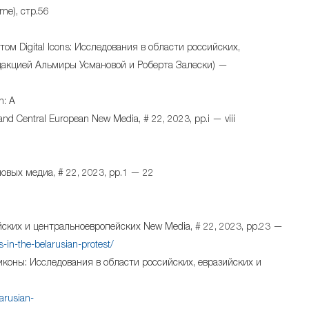
ame), стр.56
 том Digital Icons: Исследования в области российских,
едакцией Альмиры Усмановой и Роберта Залески) —
h: A
 and Central European New Media, # 22, 2023, pp.i — viii
овых медиа, # 22, 2023, pp.1 — 22
азийских и центральноевропейских New Media, # 22, 2023, pp.23 —
es-in-the-belarusian-protest/
е иконы: Исследования в области российских, евразийских и
larusian-