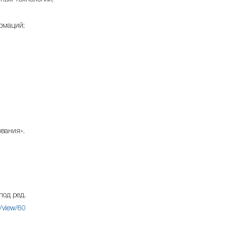
ных технологий;
рмаций;
вания».
под ред.
e/view/60