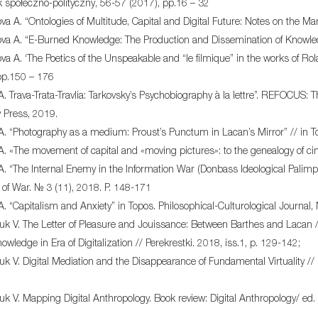
k społeczno-polityczny, 56-57 (2017), pp.16 – 32
 A. “Ontologies of Multitude, Capital and Digital Future: Notes on the Ma
 A. “E-Burned Knowledge: The Production and Dissemination of Knowledge 
 A. ‘The Poetics of the Unspeakable and “le filmique” in the works of Rola
pp.150 – 176
. Trava-Trata-Travlia: Tarkovsky’s Psychobiography à la lettre”. REFOCUS: 
y Press, 2019.
. “Photography as a medium: Proust’s Punctum in Lacan’s Mirror” // in Top
. «The movement of capital and «moving pictures»: to the genealogy of cin
. “The Internal Enemy in the Information War (Donbass Ideological Palimpse
 of War. № 3 (11), 2018. P. 148-171
. “Capitalism and Anxiety” in Topos. Philosophical-Culturological Journal, 
uk V. The Letter of Pleasure and Jouissance: Between Barthes and Lacan //
owledge in Era of Digitalization // Perekrestki. 2018, iss.1, p. 129-142;
uk V. Digital Mediation and the Disappearance of Fundamental Virtuality // I
uk V. Mapping Digital Anthropology. Book review: Digital Anthropology/ ed. 