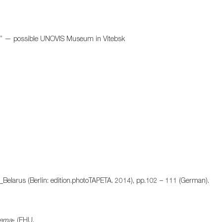
”
— possible UNOVIS Museum in Vitebsk
_Belarus (Berlin: edition.photoTAPETA. 2014), pp.102 – 111 (German).
nema
» (EHU,