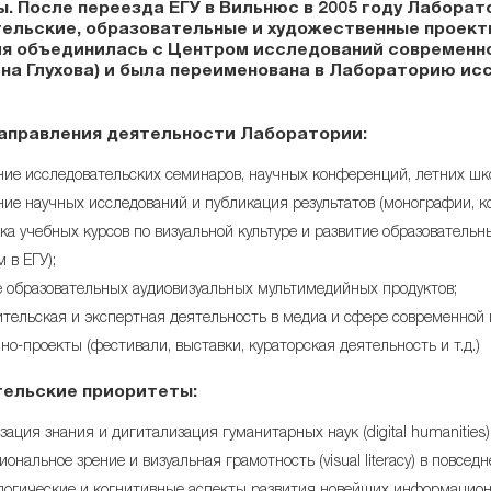
ы. После переезда ЕГУ в Вильнюс в 2005 году Лабора
льские, образовательные и художественные проекты к
я объединилась с Центром исследований современно
ёна Глухова) и была переименована в Лабораторию ис
аправления деятельности Лаборатории:
ие исследовательских семинаров, научных конференций, летних шк
ие научных исследований и публикация результатов (монографии, к
ка учебных курсов по визуальной культуре и развитие образовательн
 в ЕГУ);
 образовательных аудиовизуальных мультимедийных продуктов;
тельская и экспертная деятельность в медиа и сфере современной виз
ино-проекты (фестивали, выставки, кураторская деятельность и т.д.)
ельские приоритеты:
ация знания и дигитализация гуманитарных наук (digital humanities)
ональное зрение и визуальная грамотность (visual literacy) в повсед