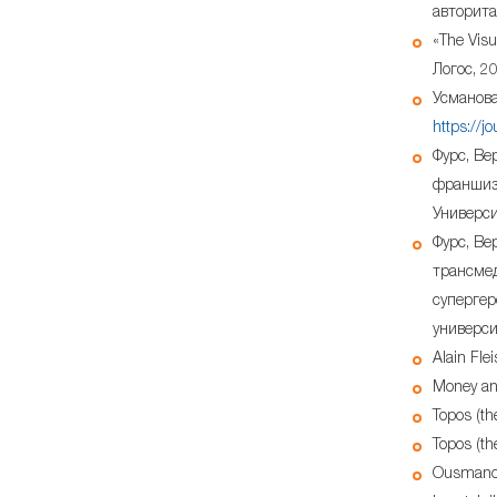
авторита
«The Visu
Логос, 2
Усманова
https://j
Фурс, Ве
франшиз»
Универси
Фурс, Ве
трансмед
супергер
универси
Alain Fle
Money and
Topos (th
Topos (
Ousmanova