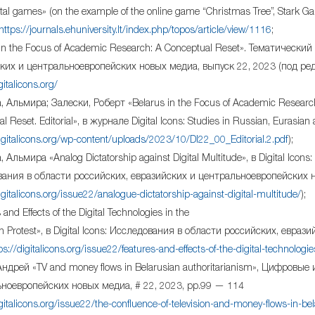
al games» (on the example of the online game “Christmas Tree”, Stark G
https://journals.ehuniversity.lt/index.php/topos/article/view/1116
;
 in the Focus of Academic Research: A Conceptual Reset». Тематический
ких и центральноевропейских новых медиа, выпуск 22, 2023 (под р
gitalicons.org/
, Альмира; Залески, Роберт «Belarus in the Focus of Academic Researc
l Reset. Editorial», в журнале Digital Icons: Studies in Russian, Eurasian
digitalicons.org/wp-content/uploads/2023/10/DI22_00_Editorial.2.pdf
);
 Альмира «Analog Dictatorship against Digital Multitude», в Digital Icons:
ания в области российских, евразийских и центральноевропейских н
igitalicons.org/issue22/analogue-dictatorship-against-digital-multitude/
);
and Effects of the Digital Technologies in the
an Protest», в Digital Icons: Исследования в области российских, евр
ps://digitalicons.org/issue22/features-and-effects-of-the-digital-technologi
Андрей «TV and money flows in Belarusian authoritarianism», Цифровы
ноевропейских новых медиа, # 22, 2023, pp.99 — 114
igitalicons.org/issue22/the-confluence-of-television-and-money-flows-in-be