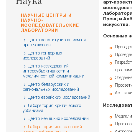
Наука
арт-проект
исследовате
лаборатори
НАУЧНЫЕ ЦЕНТРЫ И
Пренц и Ал
НАУЧНО-
искусства.
ИССЛЕДОВАТЕЛЬСКИЕ
ЛАБОРАТОРИИ
Основные н
Центр конституционализма и
прав человека
Проведен
Центр гендерных
Проведен
исследований
Разработ
Центр исследований
программ
интерсубъективности и
межличностной коммуникации
Создание
Центр беларусских и
Просвети
региональных исследований
Арт- и к
Центр еврейских исследований
Исследоват
Лаборатория критического
урбанизма
Медиализ
Центр немецких исследований
Професси
Лаборатория исследований