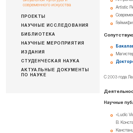
Антропол
визуальной культуры и
современного искусства
Artistic
Современ
ПРОЕКТЫ
Геймифи
НАУЧНЫЕ ИССЛЕДОВАНИЯ
БИБЛИОТЕКА
Сопутствую
НАУЧНЫЕ МЕРОПРИЯТИЯ
Бакала
ИЗДАНИЯ
Магистер
СТУДЕНЧЕСКАЯ НАУКА
Доктор
АКТУАЛЬНЫЕ ДОКУМЕНТЫ
ПО НАУКЕ
С 2003 года Л
Деятельност
Научные пуб
«Ludic Vi
В. Конст
Канстанцю