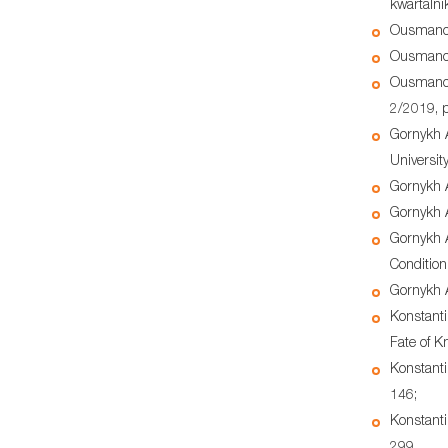
kwartalni
Ousmanova
Ousmanova
Ousmanova
2/2019, 
Gornykh A
Universit
Gornykh A
Gornykh A
Gornykh A
Condition
Gornykh A
Konstanti
Fate of Kn
Konstanti
146;
Konstanti
299.