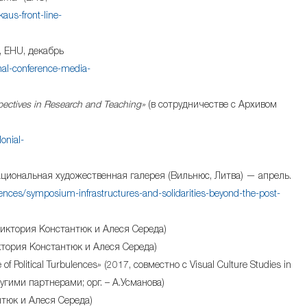
kaus-front-line-
 EHU, декабрь
ional-conference-media-
ectives in Research and Teaching»
(в сотрудничестве с Архивом
onial-
ациональная художественная галерея (Вильнюс, Литва) — апрель.
rences/symposium-infrastructures-and-solidarities-beyond-the-post-
Виктория Константюк и Алеся Середа)
ктория Константюк и Алеся Середа)
 Political Turbulences» (2017, совместно с Visual Culture Studies in
гими партнерами; орг. – А.Усманова)
тюк и Алеся Середа)