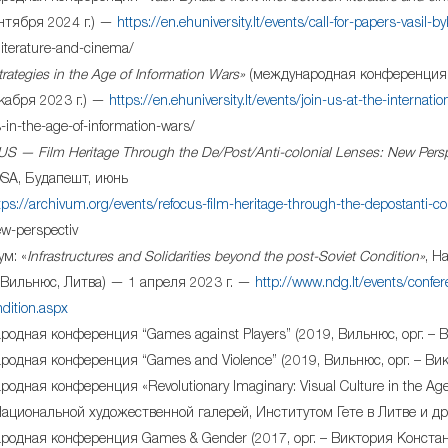
нтября 2024 г.) —
https://en.ehuniversity.lt/events/call-for-papers-vasil-by
iterature-and-cinema/
rategies in the Age of Information Wars»
(международная конференция,
кабря 2023 г.) —
https://en.ehuniversity.lt/events/join-us-at-the-internat
s-in-the-age-of-information-wars/
 — Film Heritage Through the De/Post/Anti-colonial Lenses: New Persp
OSA, Будапешт, июнь
tps://archivum.org/events/refocus-film-heritage-through-the-depostanti-col
w-perspectiv
м: «
Infrastructures and Solidarities beyond the post-Soviet Condition»
, Н
(Вильнюс, Литва) — 1 апреля 2023 г. —
http://www.ndg.lt/events/confe
ndition.aspx
одная конференция “Games against Players” (2019, Вильнюс, орг. – 
одная конференция “Games and Violence” (2019, Вильнюс, орг. – Ви
дная конференция «Revolutionary Imaginary: Visual Culture in the Age of
Национальной художественной галерей, Институтом Гете в Литве и дру
одная конференция Games & Gender (2017, орг. – Виктория Констан