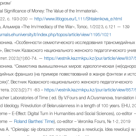
ризм/
al Significance of Money: The Value of the Immaterial».
022, с. 193-200 —
http://www.litlogos.eu/L111/Shtalenkova_e.html
, Альмира «The Im/mediacy of the War», Топос, 1/2023, с.121 — 139
ournals.ehuniversity.lt/index.php/topos/article/view/1195/1021
роника. «Особенности семиотического исследования трансмедийных
, Вестник Казахского национального женского педагогического унив
тет. 2023;(1):60-74. —
https://vestnik.kazmkpu.kz/jour/article/view/837
роника. “Cемиотика вымышленных миров: идеологическая (не)однор
ийных франшиз (на примере повествований в жанре фэнтези и исто
оях)”, Вестник Казахского национального женского педагогического
тета. 2023;(2):71 -83 –
https://vestnik.kazmkpu.kz/jour/article/view/857
ischer Laboratories of Time ( ed. By V.Fours and A.Ousmanova, translation 
 Ideology. R/evolution of Belarusianness in a length of 100 years. EHU, 2
eme – E-Effect: Digital Turn in Humanities and Social Sciences), co-edito
theme —
Roland Barthes’ Time
), co-editor – Veronika Fours, № 1-2, 2019
 A. “Opierając się obrazom: reprezentacja a rewolucja. Idea rewolucji w 