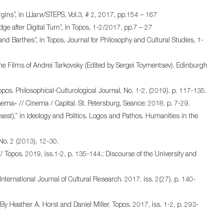
rgins”, in Шаги/STEPS, Vol.3, # 2, 2017, pp.154 – 167
after Digital Turn”, in Topos, 1-2/2017, pp.7 – 27
nd Barthes”, in Topos, Journal for Philosophy and Cultural Studies, 1-
The Films of Andrei Tarkovsky (Edited by Sergei Toymentsev). Edinburgh
os. Philosophical-Culturological Journal, No. 1-2, (2019). p. 117-135.
ema» // Cinema / Capital. St. Petersburg, Seance: 2018. p. 7-29.
st),” in Ideology and Politics. Logos and Pathos. Humanities in the
No. 2 (2013), 12-30.
 Topos. 2019, iss.1-2, p. 135-144.; Discourse of the University and
nternational Journal of Cultural Research. 2017. iss. 2(27), p. 140-
By Heather A. Horst and Daniel Miller. Topos. 2017, iss. 1-2, p. 293-