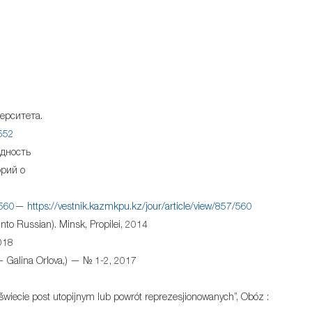
ерситета.
/552
одность
рий о
/560
—
https://vestnik.kazmkpu.kz/jour/article/view/857/560
into Russian). Minsk, Propilei, 2014
018
r — Galina Orlova,) — № 1-2, 2017
šwiecie post utopijnym lub powrót reprezesjionowanych”, Obóz :