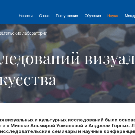
Новости
О нас
Поступление
Обучение
Наука
Межд
вательские лаборатории
ледований визуал
кусства
я визуальных и культурных исследований была основа
те в Минске Альмирой Усмановой и Андреем Горных. 
 исследовательские семинары и научные конференци