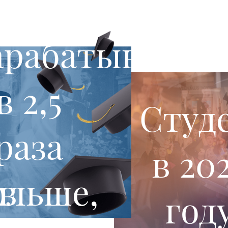
арабатывают
в 2,5
Студ
раза
в 20
в
ольше,
год