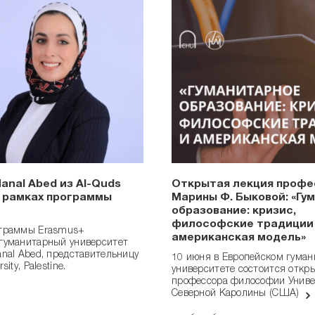
Manal Abed из Al-Quds
Открытая лекция профе
 в рамках программы
Марины Ф. Быковой: «Гу
образование: кризис,
философские традиции
ограммы Erasmus+
американская модель»
гуманитарный университет
anal Abed, представительницу
10 июня в Европейском гума
sity, Palestine.
университете состоится откр
профессора философии Униве
Северной Каролины (США)