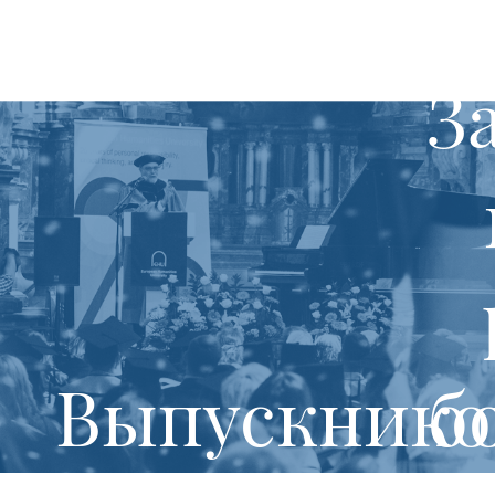
З
Выпускнико
б