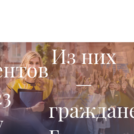
Из них
ентов
—
23
граждан
у