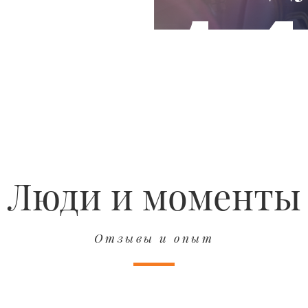
чем
1
ыпускники
ниверситетов
0+
в
Люди и моменты
еларуси
Отзывы и опыт