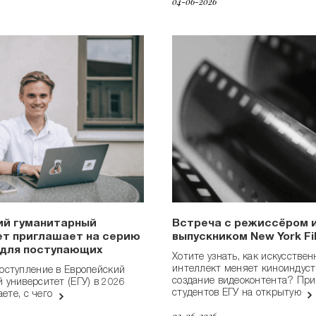
04-06-2026
ий гуманитарный
Встреча с режиссёром 
ет приглашает на серию
выпускником New York F
 для поступающих
Хотите узнать, как искусстве
интеллект меняет киноиндус
оступление в Европейский
создание видеоконтента? Пр
 университет (ЕГУ) в 2026
студентов ЕГУ на открытую
аете, с чего