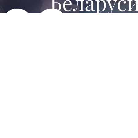
Беларус
400+
81