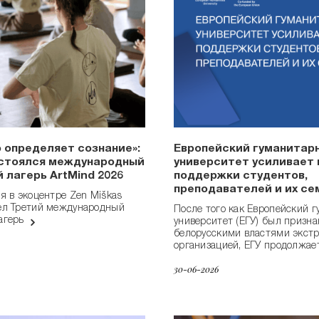
 определяет сознание»:
Европейский гуманитар
остоялся международный
университет усиливает
 лагерь ArtMind 2026
поддержки студентов,
преподавателей и их се
ня в экоцентре Zen Miškas
ел Третий международный
После того как Европейский 
агерь
университет (EГУ) был призна
белорусскими властями экст
организацией, ЕГУ продолжа
30-06-2026