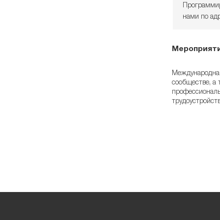
Программир
нами по ад
Мероприяти
Международная
сообществе, а 
профессиональ
трудоустройств