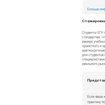
Больше инф
Стажировки
Студенты ЕГУ 
стандартам, ч
рамках учебны
проектного и а
краткосрочные
для студентов
специалистами
реального рынк
Предста
Если ваша 
практику п