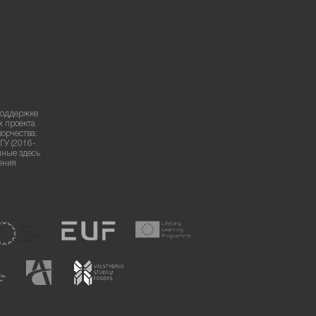
поддержке
х проекта
ворчества:
ГУ (2016-
нные здесь
ения