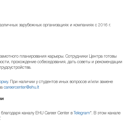
азличных зарубежных организациях и компаниях с 2016 г.
рамотного планирования карьеры. Сотрудники Центра готовы
ности, прохождение собеседования, дать советы и рекомендации
трудоустройства.
орму
. При наличии у студентов иных вопросов и/или замене
на
careercenter@ehu.lt
ни
благодаря каналу EHU Career Center в
Telegram
*
. В этом канале
.