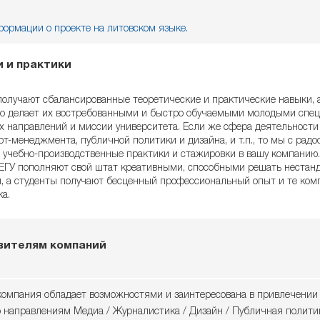
ормации о проекте на литовском языке.
 и практики
получают сбалансированные теоретические и практические навыки,
то делает их востребованными и быстро обучаемыми мол
о
дыми спец
х направлений и миссии университета. Если же сфера деятельности
рт-менеджмента, публичной политики и дизайна, и т.п., то мы с ра
 учебно-производственные практики и стажировки в вашу компанию
 ЕГУ пополняют свой штат креативными, способными решать нестан
, а студенты получают бесценный профессиональный опыт и те компе
а.
вителям компаний
компания обладает возможностями и заинтересована в привлечении 
о направлениям Медиа / Журналистика / Дизайн / Публичная политик