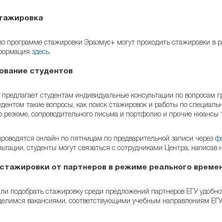
тажировка
по программе стажировки Эразмус+ могут проходить стажировки в р
формация
здесь
.
ование студентов
 предлагает студентам индивидуальные консультации по вопросам г
удентом такие вопросы, как поиск стажировок и работы по специаль
ю резюме, сопроводительного письма и портфолио и прочие нюансы 
проводятся онлайн по пятницам по предварительной записи через
ф
ьтации, студенты могут связаться с сотрудниками Центра,
написав 
 стажировки от партнеров в режиме реального време
или подобрать стажировку среди предложений партнеров ЕГУ удобно 
делимся вакансиями, соответствующими учебным направлениям ЕГУ