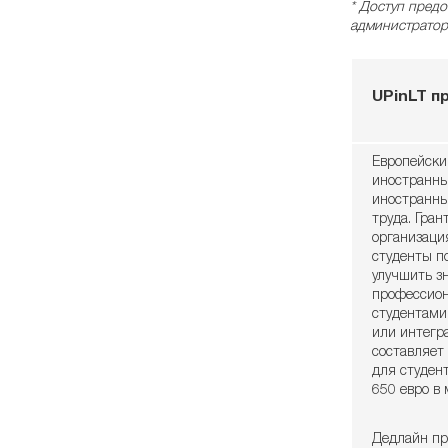
* Доступ предо
администратор
UPinLT п
Европейски
иностранны
иностранны
труда. Гра
организаци
студенты п
улучшить з
профессион
студентами
или интегр
составляет 
для студент
650 евро в 
Дедлайн пр