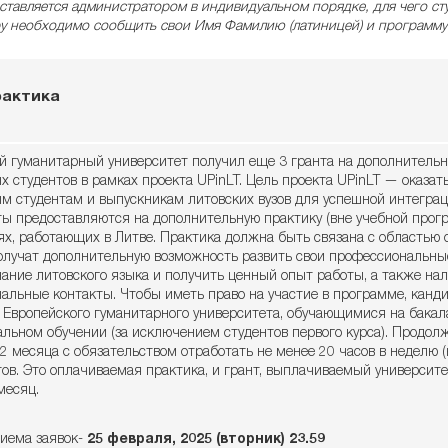
ставляется администратором в индивидуальном порядке, для чего сту
у необходимо сообщить свои Имя Фамилию (латиницей) и программу
рактика
й гуманитарный университет получил еще 3 гранта на дополнительн
х студентов в рамках проекта UPinLT. Цель проекта UPinLT — оказат
м студентам и выпускникам литовских вузов для успешной интеграц
нты предоставляются на дополнительную практику (вне учебной прог
ях, работающих в Литве. Практика должна быть связана с областью 
олучат дополнительную возможность развить свои профессиональные
нание литовского языка и получить ценный опыт работы, а также на
альные контакты. Чтобы иметь право на участие в программе, канд
 Европейского гуманитарного университета, обучающимися на бакал
альном обучении (за исключением студентов первого курса). Продол
2 месяца с обязательством отработать не менее 20 часов в неделю (н
ов. Это оплачиваемая практика, и грант, выплачиваемый университе
месяц.
иема заявок-
25 февраля, 2025 (вторник) 23.59