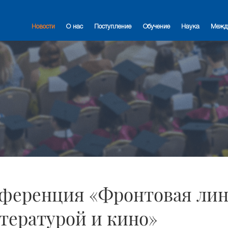
Новости
О нас
Поступление
Обучение
Наука
Межд
ференция «Фронтовая ли
тературой и кино»