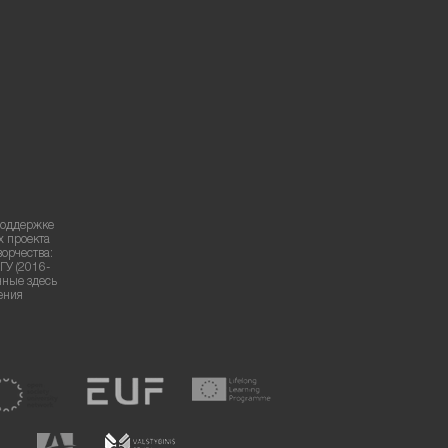
поддержке
х проекта
ворчества:
ГУ (2016-
нные здесь
ения