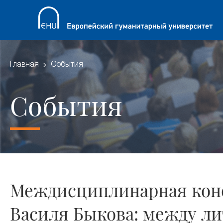
Главная
События
События
Междисциплинарная кон
Василя Быкова: между ли