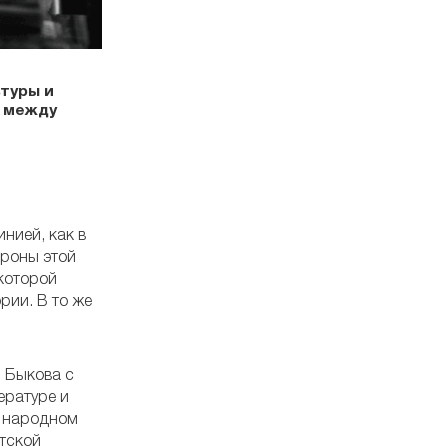
туры и
: между
нией, как в
ороны этой
 которой
рии. В то же
 Быкова с
ературе и
м народном
етской