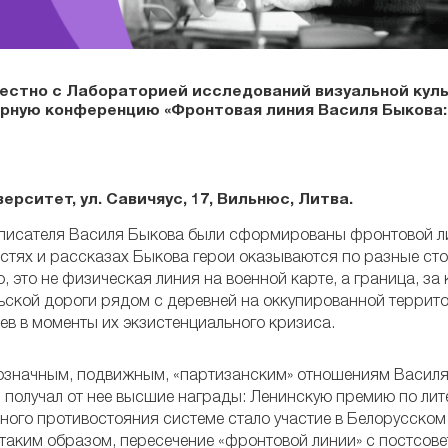
местно с Лабораторией исследований визуальной куль
рную конференцию «Фронтовая линия Василя Быкова
рситет, ул. Савичяус, 17, Вильнюс, Литва.
исателя Василя Быкова были сформированы фронтовой ли
естях и рассказах Быкова герои оказываются по разные ст
, это не физическая линия на военной карте, а граница, за
ской дороги рядом с деревней на оккупированной террито
оев в моменты их экзистенциального кризиса.
означным, подвижным, «партизанским» отношениям Василя
м получал от нее высшие награды: Ленинскую премию по лит
ного противостояния системе стало участие в Белорусско
 таким образом, пересечение «фронтовой линии» с постсов