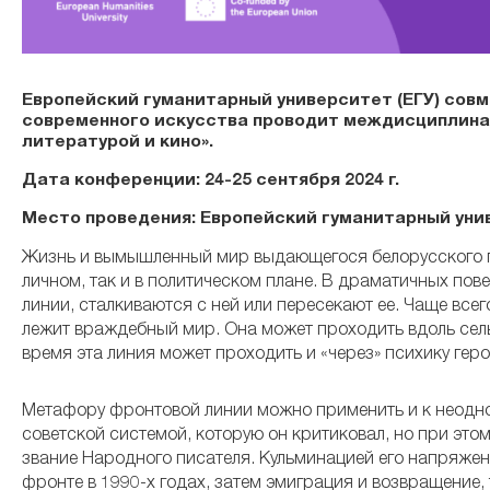
Европейский гуманитарный университет (ЕГУ) сов
современного искусства проводит междисциплина
литературой и кино».
Дата конференции: 24-25 сентября 2024 г.
Место проведения: Европейский гуманитарный униве
Жизнь и вымышленный мир выдающегося белорусского п
личном, так и в политическом плане. В драматичных пов
линии, сталкиваются с ней или пересекают ее. Чаще всего
лежит враждебный мир. Она может проходить вдоль сель
время эта линия может проходить и «через» психику гер
Метафору фронтовой линии можно применить и к неодн
советской системой, которую он критиковал, но при это
звание Народного писателя. Кульминацией его напряжен
фронте в 1990-х годах, затем эмиграция и возвращение,