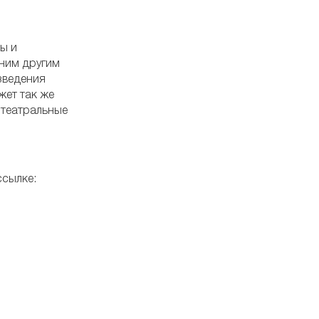
ы и
дним другим
изведения
жет так же
 театральные
ссылке: