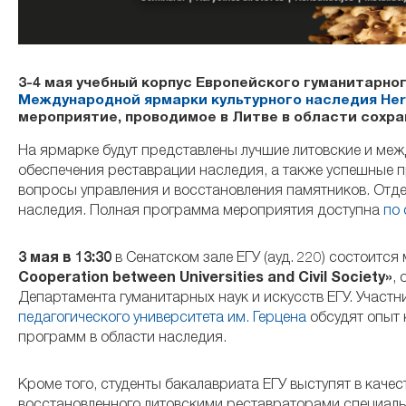
3-4 мая учебный корпус Европейского гуманитарно
Международной ярмарки культурного наследия Heri
мероприятие, проводимое в Литве в области сохра
На ярмарке будут представлены лучшие литовские и меж
обеспечения реставрации наследия, а также успешные 
вопросы управления и восстановления памятников. Отд
наследия. Полная программа мероприятия доступна
по 
3 мая в 13:30
в Сенатском зале ЕГУ (ауд. 220) состоитс
Cooperation between Universities and Civil Society»
,
Департамента гуманитарных наук и искусств ЕГУ. Участни
педагогического университета им. Герцена
обсудят опыт
программ в области наследия.
Кроме того, студенты бакалавриата ЕГУ выступят в каче
восстановленного литовскими реставраторами специальн