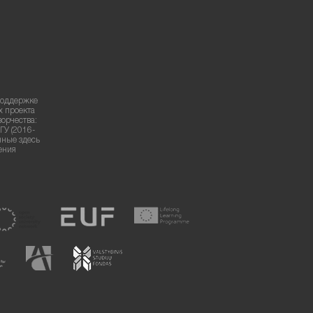
поддержке
х проекта
ворчества:
ГУ (2016-
нные здесь
ения