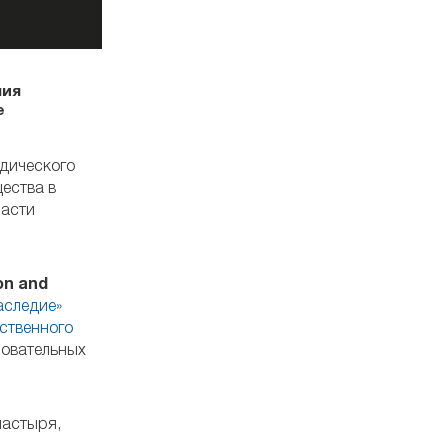
ния
е
одического
ества в
ласти
on and
аследие»
ственного
зовательных
настыря,