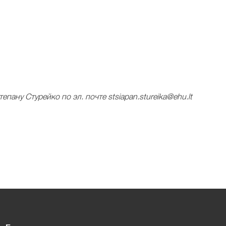
тепану Стурейко по эл. почте
stsiapan.stureika@ehu.lt