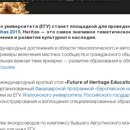
го университета (ЕГУ) станет площадкой для проведе
tas 2019
. Heritas — это самое значимое тематическо
нения и развития культурного наследия.
дународные достижения в области технологического и мет
примеры включения местных сообществ и гражданского общ
ельная важная тема ярмарки — развитие образования в об
ссылке
.
я международный круглый стол
«Future of Heritage Educati
 организованный
бакалаврской программой «Европейское н
ки из ЕГУ,
Ягеллонского университета
,
Российского государ
 конструирования и воплощения специализированных обра
стве экскурсоводов по комплексу бывшего Августинского мо
о для нужд ЕГУ.