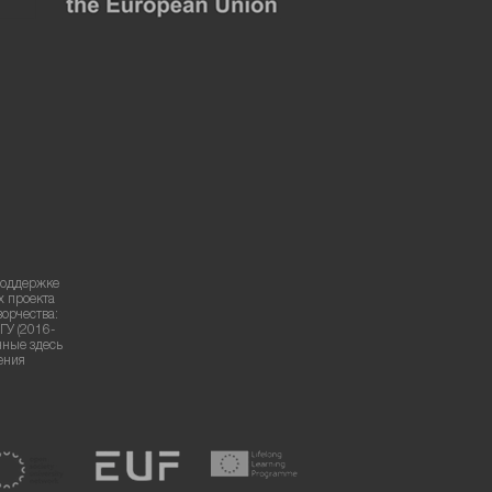
поддержке
х проекта
ворчества:
ГУ (2016-
нные здесь
ения