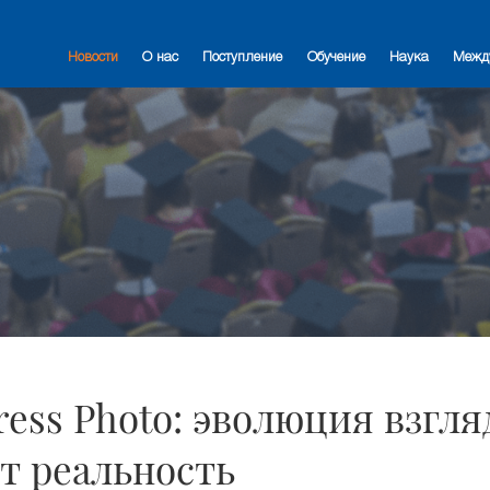
Новости
О нас
Поступление
Обучение
Наука
Межд
ess Photo: эволюция взгля
т реальность