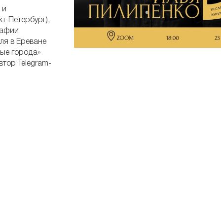
 и
т-Петербург),
рафии
ля в Ереване
мые города»
автор Telegram-