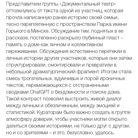
Представители группы «Документальный театр»
оттолкнулись от текста одной из участниц, которая
прочла написанную ранее историю своей семьи,
тесно переплетенную с пространством Парка имени
Горького в Минске. Обсуждение тем, поднятых в ее
рассказе, постепенно раскрыло глубинный пласт –
память о доме как личном и коллективном
переживании. Обсуждения естественно перетекли в
личные истории других участников, которые они затем
структурировали, смонтировали и превратили в
небольшой драматургический фрагмент. Итогом стала
смесь трогательных, вдумчивых и порой ироничных
текстов, перемежающихся с отстраненными
сводками ChatGPT о бездомности и поиске дома.
Такой контраст позволил выстроить живой диалог
между личным и обезличенным, между эмоцией и
статистикой. Кураторам было важно создать в группе
атмосферу доверия, чтобы участники могли открыто
делиться своими историями, не только друг с другом,
но и со зрителями – и это, безусловно, удалось.