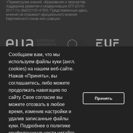
«Перезагрузка знаний, образования и творчества:
поддержка развития и модернизации ЕГУ (2016-
2017 гг.)» (№202100-4789). Представленные здесь
мнения не отражают официального мнения
Европейского союза или Швеции.
Сообщаем вам, что мы
используем файлы куки (англ.
cookies) на нашем веб-сайте.
Нажав «Принять», вы
соглашаетесь, либо можете
продолжать навигацию по
сайту. Свое согласие вы
Принять
можете отозвать в любое
Условия использования сайта
© 2026 Европейский гуманитарный
университет
время, изменив настройки и
удалив записанные файлы
куки. Подробнее о политике
Разработка сайта:
конфиденциальности читайте