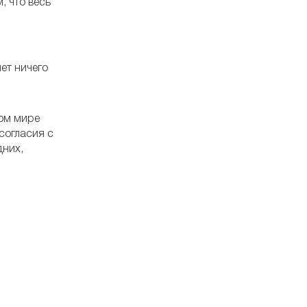
, что весь
ет ничего
ном мире
согласия с
дних,