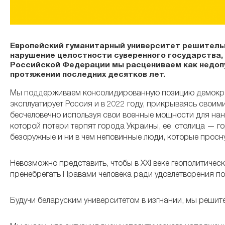
Европейский гуманитарный университет решитель
нарушение целостности суверенного государства,
Российской Федерации мы расцениваем как недопу
протяжении последних десятков лет.
Мы поддерживаем консолидированную позицию демократ
эксплуатирует Россия и в 2022 году, прикрываясь свои
бесчеловечно используя свои военные мощности для нане
которой потери терпят города Украины, ее столица — го
безоружные и ни в чем неповинные люди, которые проснул
Невозможно представить, чтобы в XXI веке геополитиче
пренебрегать Правами человека ради удовлетворения по
Будучи беларуским университетом в изгнании, мы решит