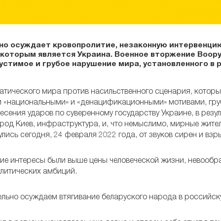
но осуждает кровопролитие, незаконную интервенци
 которым является Украина. Военное вторжение Воор
стимое и грубое нарушение мира, установленного в р
ического мира против насильственного сценария, котор
ми «национальными» и «денацификационными» мотивами, гру
сения ударов по суверенному государству Украине, в резул
род Киев, инфраструктура, и, что немыслимо, мирные жител
ись сегодня, 24 февраля 2022 года, от звуков сирен и взр
ские интересы были выше цены человеческой жизни, невооб
литических амбиций.
ельно осуждаем втягивание беларуского народа в российск