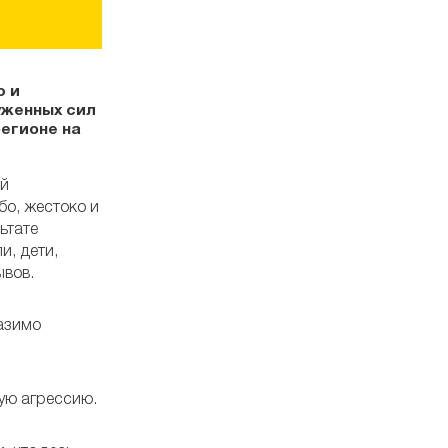
ю и
уженных сил
егионе на
ый
бо, жестоко и
ьтате
и, дети,
ывов.
разимо
ую агрессию.