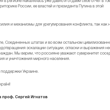
в регионе накалялась уже давно и отдаем себе отчет в том
риторике России, ее властей и президента Путина в этой
илия и механизмы для урегулирования конфликта, так как н
пе, Соединенных штатах и во всем остальном цивилизован
дотвращения эскалации ситуации, огласки и выражения не
раждан. Мы верим, что россияне уважают суверенитет сосе
ия и уничтожения мирного населения.
 поддержки Украине.
раїнi!
 проф. Сергей Игнатов