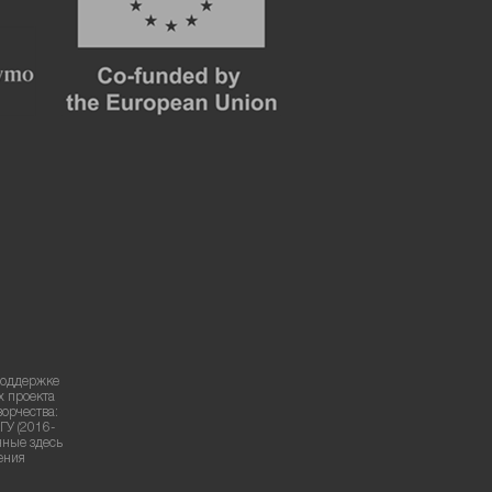
поддержке
х проекта
ворчества:
ГУ (2016-
нные здесь
ения