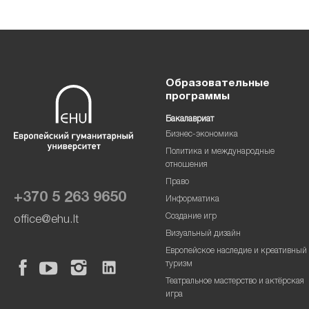
Образовательные
программы
Бакалавриат
Бизнес-экономика
Политика и международные
отношения
Право
+370 5 263 9650
Информатика
Создание игр
office@ehu.lt
Визуальный дизайн
Европейское наследие и креативный
туризм
Театральное мастерство и актёрская
игра