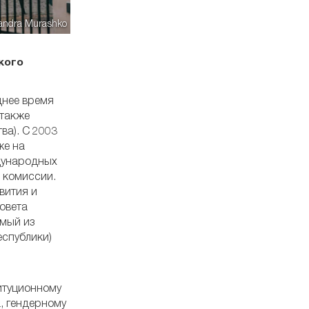
xandra Murashko
кого
днее время
 также
ва). С 2003
же на
ждународных
 комиссии.
вития и
овета
емый из
спублики)
итуционному
, гендерному