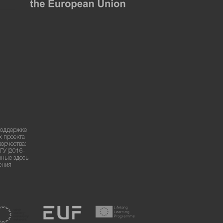
поддержке
х проекта
ворчества:
ГУ (2016-
нные здесь
ения