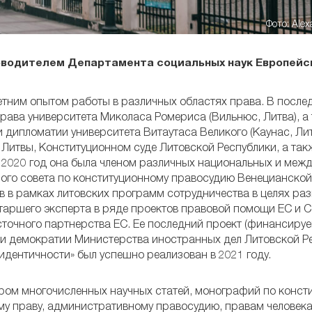
Фото: Ale
ководителем Департамента социальных наук Европейс
летним опытом работы в различных областях права. В после
ава университета Миколаса Ромериса (Вильнюс, Литва), а
дипломатии университета Витаутаса Великого (Каунас, Лит
Литвы, Конституционном суде Литовской Республики, а так
о 2020 год она была членом различных национальных и ме
ного совета по конституционному правосудию Венецианской
 в рамках литовских программ сотрудничества в целях раз
таршего эксперта в ряде проектов правовой помощи ЕС и С
точного партнерства ЕС. Ее последний проект (финансиру
и демократии Министерства иностранных дел Литовской Ре
дентичности» был успешно реализован в 2021 году.
ором многочисленных научных статей, монографий по конст
му праву, административному правосудию, правам человека