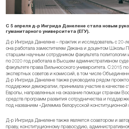
С 5 апреля д-р Ингрида Данелене стала новым ру
гуманитарного университета (ЕГУ).
Д-р Ингрида Данелене – практик и исследователь с 20-
она работала заместителем Декана и доцентом Школы Пр
старшим научным сотрудником факультета политологии и 
по 2020 год работала в Высшем административном суде 
факультете права Вильнюсского университета. С 2015 п
экспертных советов и комиссий, в том числе Объединен
Д-р Ингрида Данелене также руководила рядом проектов
поддержки демократии, принимала участие в качестве с
Европы, направленных на оказание помощи странам Вос
средств программ развития сотрудничества и поддержк
под названием «Дилемма белорусской конституционной и
Д-р Ингрида Данелене также является соавтором и авт
праву, конституционному правосудию, административно