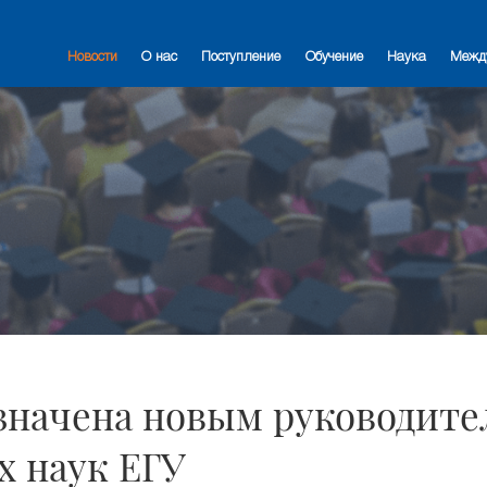
Новости
О нас
Поступление
Обучение
Наука
Межд
азначена новым руководит
х наук ЕГУ