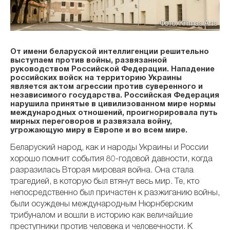
Фото: Kilimas Arts
От имени беларуской интеллигенции решительно
выступаем против войны, развязанной
руководством Российской Федерации. Нападение
российских войск на территорию Украины
является актом агрессии против суверенного и
независимого государства. Российская Федерация
нарушила принятые в цивилизованном мире нормы
международных отношений, проигнорировала путь
мирных переговоров и развязала войну,
угрожающую миру в Европе и во всем мире.
Беларуский народ, как и народы Украины и России
хорошо помнит события 80-годовой давности, когда
разразилась Вторая мировая война. Она стала
трагедией, в которую был втянут весь мир. Те, кто
непосредственно был причастен к разжиганию войны,
были осуждены международным Нюрнберским
трибуналом и вошли в историю как величайшие
преступники против человека и человечности. К