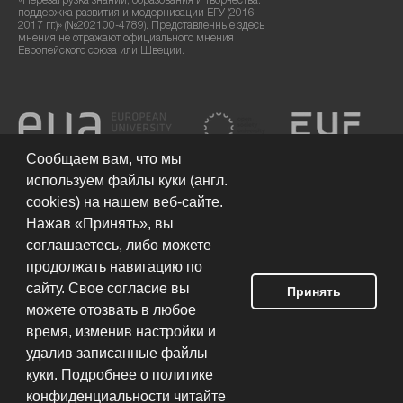
«Перезагрузка знаний, образования и творчества:
поддержка развития и модернизации ЕГУ (2016-
2017 гг.)» (№202100-4789). Представленные здесь
мнения не отражают официального мнения
Европейского союза или Швеции.
Сообщаем вам, что мы
используем файлы куки (англ.
cookies) на нашем веб-сайте.
Нажав «Принять», вы
соглашаетесь, либо можете
продолжать навигацию по
сайту. Свое согласие вы
Принять
можете отозвать в любое
Условия использования сайта
© 2026 Европейский гуманитарный
университет
время, изменив настройки и
удалив записанные файлы
куки. Подробнее о политике
Разработка сайта:
конфиденциальности читайте