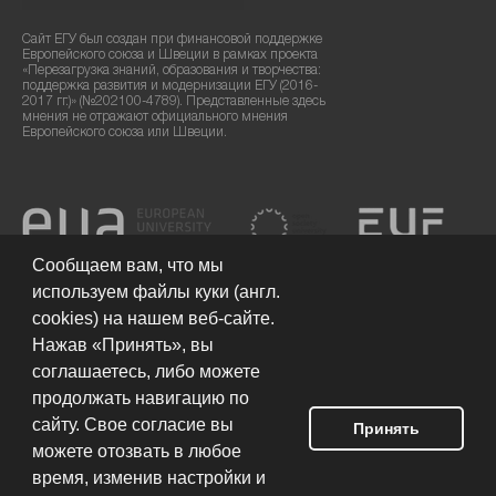
Сайт ЕГУ был создан при финансовой поддержке
Европейского союза и Швеции в рамках проекта
«Перезагрузка знаний, образования и творчества:
поддержка развития и модернизации ЕГУ (2016-
2017 гг.)» (№202100-4789). Представленные здесь
мнения не отражают официального мнения
Европейского союза или Швеции.
Сообщаем вам, что мы
используем файлы куки (англ.
cookies) на нашем веб-сайте.
Нажав «Принять», вы
соглашаетесь, либо можете
продолжать навигацию по
сайту. Свое согласие вы
Принять
можете отозвать в любое
Условия использования сайта
© 2026 Европейский гуманитарный
университет
время, изменив настройки и