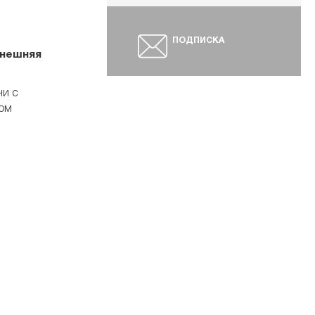
ПОДПИСКА
внешняя
чи с
вом