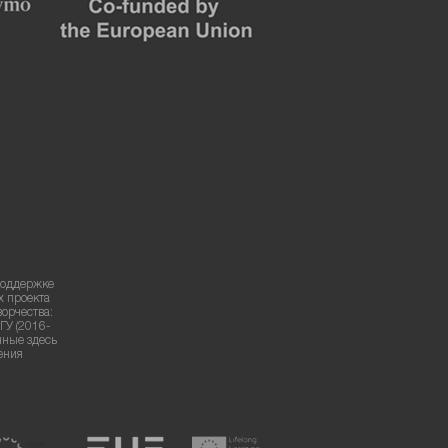
поддержке
х проекта
ворчества:
ГУ (2016-
нные здесь
ения