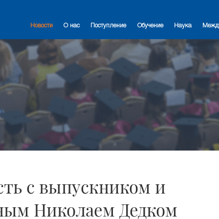
Новости
О нас
Поступление
Обучение
Наука
Межд
сть с выпускником и
ным Николаем Дедком