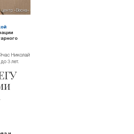
 центр «Весна»
кой
зации
тарного
ейчас Николай
о 3 лет.
ЕГУ
ми
.