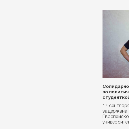
Солидарно
по полити
студентко
17 сентябр
задержана 
Европейско
университе