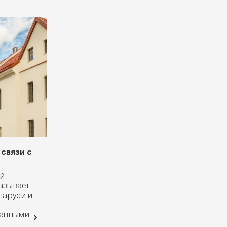
 связи с
ый
азывает
ларуси и
жанными