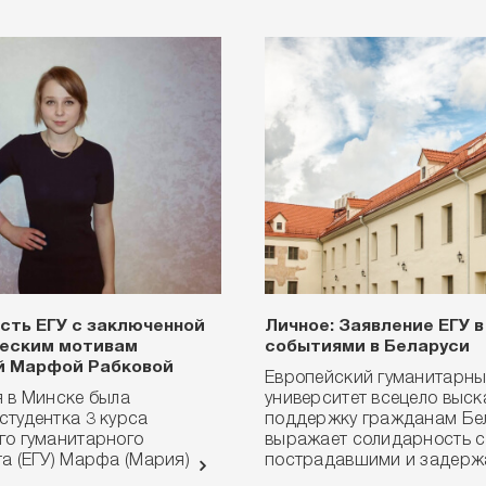
сть ЕГУ с заключенной
Личное: Заявление ЕГУ в
ческим мотивам
событиями в Беларуси
й Марфой Рабковой
Европейский гуманитарн
я в Минске была
университет всецело выск
студентка 3 курса
поддержку гражданам Бе
го гуманитарного
выражает солидарность c
та (ЕГУ) Марфа (Мария)
пострадавшими и задер