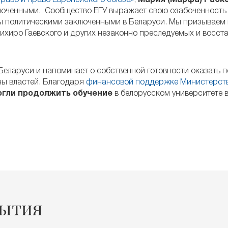
аво и право Европейского союза»
,
Мария (Марфа) Рабко
люченными. Сообщество ЕГУ выражает свою озабоченность 
ы политическими заключенными в Беларуси. Мы призываем 
ихиро Гаевского и других незаконно преследуемых и восста
Беларуси и напоминает о собственной готовности оказать 
ны властей. Благодаря
финансовой поддержке Министерст
огли продолжить обучение
в белорусском университете 
бытия