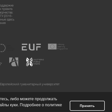
поддержке
х проекта
ворчества:
ГУ (2016-
нные здесь
ения
 Европейский гуманитарный университет
етесь, либо можете продолжать
айлы куки. Подробнее о политике
Принять