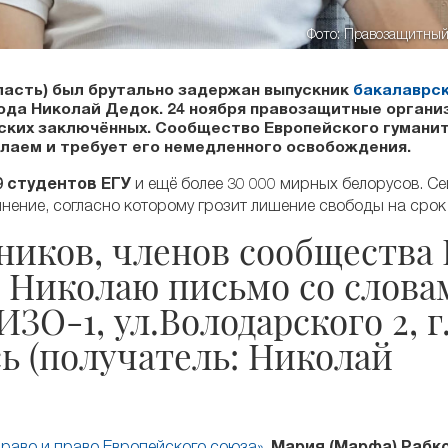
Фото: Правозащитный
ласть) был брутально задержан выпускник
бакалаврс
ода Николай Дедок. 24 ноября правозащитные органи
еских заключённых. Сообщество Европейского гумани
олаем и требует его немедленного освобождения.
9 студентов ЕГУ
и ещё более 30 000 мирных белорусов. С
нение, согласно которому грозит лишение свободы на срок д
иков, членов сообщества 
ь Николаю письмо со слова
ЗО-1, ул.Володарского 2, г
сь (получатель: Николай