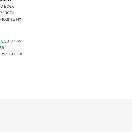
ва и
о всех
власти
новить их
поддержку
ва
в Вильнюсе.