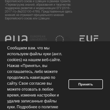
Европейского союза и Швеции в рамках проекта
«Перезагрузка знаний, образования и творчества:
поддержка развития и модернизации ЕГУ (2016-
2017 гг.)» (№202100-4789). Представленные здесь
мнения не отражают официального мнения
Европейского союза или Швеции.
Сообщаем вам, что мы
используем файлы куки (англ.
cookies) на нашем веб-сайте.
Нажав «Принять», вы
соглашаетесь, либо можете
продолжать навигацию по
сайту. Свое согласие вы
Принять
можете отозвать в любое
Условия использования сайта
© 2026 Европейский гуманитарный
университет
время, изменив настройки и
удалив записанные файлы
куки. Подробнее о политике
Разработка сайта: