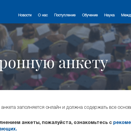
Новости
О нас
Поступление
Обучение
Наука
Межд
ронную анкету
анкета заполняется онлайн и должна содержать все основ
лнением анкеты, пожалуйста, ознакомьтесь с
рекоме
ающих.