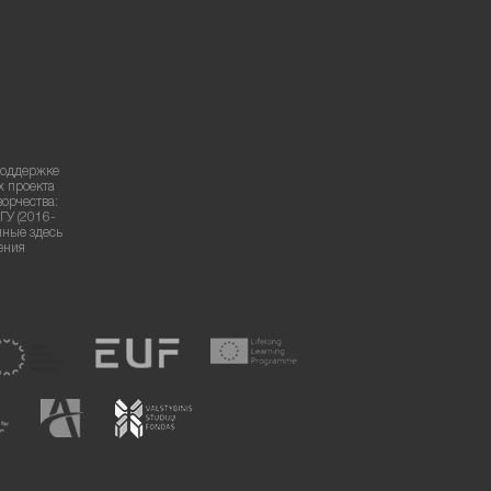
поддержке
х проекта
ворчества:
ГУ (2016-
нные здесь
ения