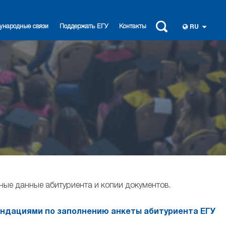
ународные связи
Поддержать ЕГУ
Контакты
RU
ные данные абитуриента и копии документов.
ндациями по заполнению анкеты абитуриента ЕГУ