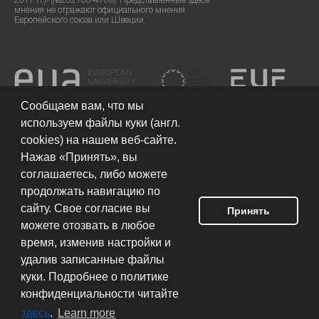
2017 гг.)» (№202100-4789). Представленные здесь
мнения не отражают официального мнения
Европейского союза или Швеции.
Сообщаем вам, что мы
используем файлы куки (англ.
cookies) на нашем веб-сайте.
Нажав «Принять», вы
соглашаетесь, либо можете
продолжать навигацию по
сайту. Свое согласие вы
Принять
можете отозвать в любое
Условия использования сайта
© 2026 Европейский гуманитарный
университет
время, изменив настройки и
удалив записанные файлы
куки. Подробнее о политике
Разработка сайта:
конфиденциальности читайте
здесь
.
Learn more