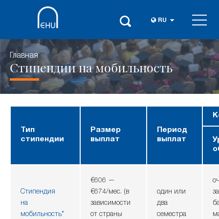
RU
Главная
Стипендии на мобильность
К
Тип
Размер
Период
стипендии
выплат
выплат
У
о
€606 —
о
Стипендия
€674/мес. (в
один или
з
на
зависимости
два
б
мобильность*
от страны
семестра
м