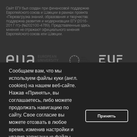
Сайт ЕГУ был создан при финансовой поддержке
Европейского союза и Швеции в рамках проекта
«Перезагрузка знаний, образования и творчества:
поддержка развития и модернизации ЕГУ (2016-
2017 гг.)» (№202100-4789). Представленные здесь
мнения не отражают официального мнения
Европейского союза или Швеции.
Сообщаем вам, что мы
используем файлы куки (англ.
cookies) на нашем веб-сайте.
Нажав «Принять», вы
соглашаетесь, либо можете
продолжать навигацию по
сайту. Свое согласие вы
Принять
можете отозвать в любое
Условия использования сайта
© 2026 Европейский гуманитарный
университет
время, изменив настройки и
удалив записанные файлы