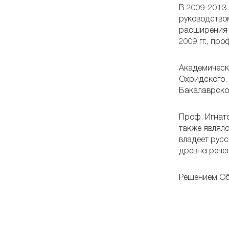
В 2009-2013 
руководство
расширения 
2009 гг., пр
Академическа
Охридского. 
Бакалаврской
Проф. Игнато
также являлс
владеет русс
древнегрече
Решением Общ