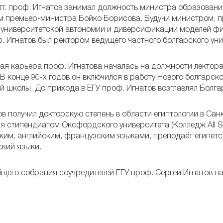
гг. проф. Игнатов занимал должность министра образовани
м премьер-министра Бойко Борисова. Будучи министром, п
университетской автономии и диверсификации моделей фин
оф. Игнатов был ректором ведущего частного болгарского ун
я карьера проф. Игнатова началась на должности лектора
В конце 90-х годов он включился в работу Нового болгарск
 школы. До прихода в ЕГУ проф. Игнатов возглавлял Болгар
в получил докторскую степень в области египтологии в Сан
я стипендиатом Оксфордского университета (Колледж All So
ким, английским, французским языками, преподаёт египетск
ский языки.
его собрания соучредителей ЕГУ проф. Сергей Игнатов наз