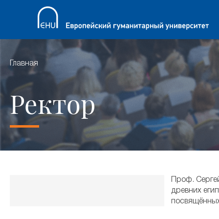
Главная
Ректор
Проф. Сергей
древних егип
посвящённых 