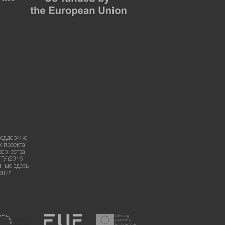
поддержке
х проекта
ворчества:
ГУ (2016-
нные здесь
ения