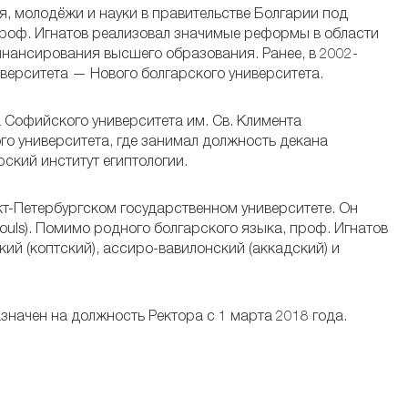
я, молодёжи и науки в правительстве Болгарии под
роф. Игнатов реализовал значимые реформы в области
ансирования высшего образования. Ранее, в 2002-
иверситета — Нового болгарского университета.
 Софийского университета им. Св. Климента
ого университета, где занимал должность декана
ский институт египтологии.
кт-Петербургском государственном университете. Он
uls). Помимо родного болгарского языка, проф. Игнатов
ий (коптский), ассиро-вавилонский (аккадский) и
начен на должность Ректора с 1 марта 2018 года.