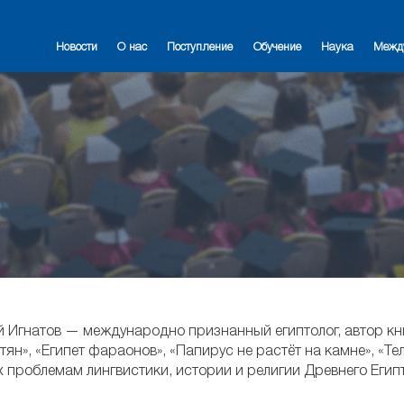
Новости
О нас
Поступление
Обучение
Наука
Межд
 Игнатов — международно признанный египтолог, автор кн
тян», «Египет фараонов», «Папирус не растёт на камне», «Те
проблемам лингвистики, истории и религии Древнего Египт