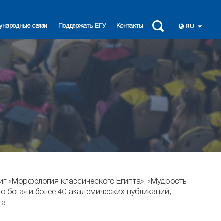
ународные связи
Поддержать ЕГУ
Контакты
RU
иг «Морфология классического Египта», «Мудрость
ло бога» и более 40 академических публикаций,
а.