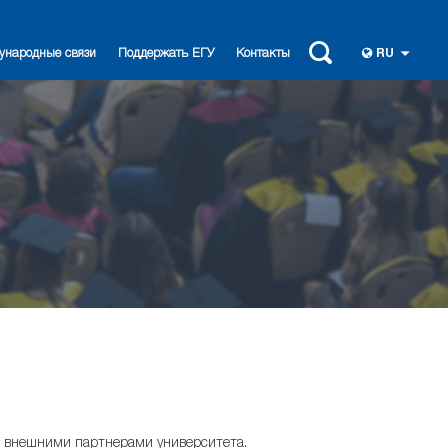
ународные связи
Поддержать ЕГУ
Контакты
RU
с внешними партнерами университета.