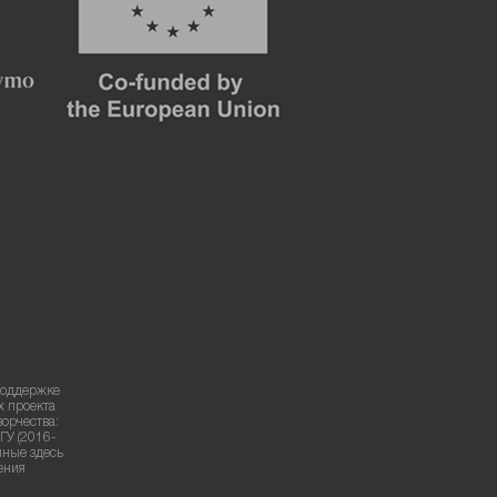
поддержке
х проекта
ворчества:
ГУ (2016-
нные здесь
ения